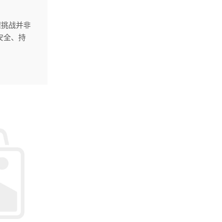
？
程挑战并非
安全、持
生的巨大热