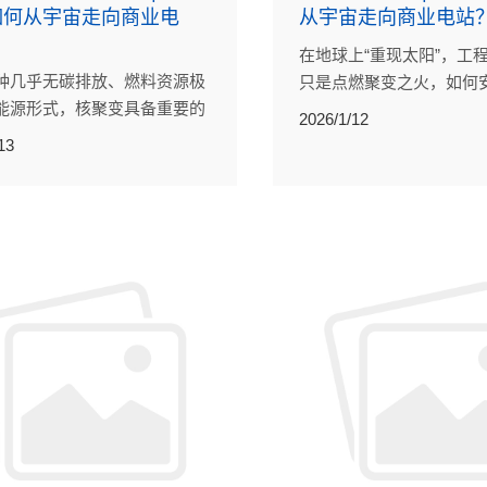
如何从宇宙走向商业电
从宇宙走向商业电站
在地球上“重现太阳”，工
种几乎无碳排放、燃料资源极
只是点燃聚变之火，如何
能源形式，核聚变具备重要的
续、高效地驾驭反应所产
2026/1/12
值，还能够带动高新技术产业
能也是挑战之一。
13
展，对国家能源安全与科技竞
有深远的战略意义。