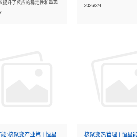
仅提升了反应的稳定性和重现
秒级混合、精准温控、持
2026/2/4
能通过多级串联实现多步连续
势，连续流系统可实现反
7
它减少了人工干预，也让一些
细控制，大幅提高工艺的
艺难以实现的化学路径成为可
全性及放大可行性。
能:核聚变产业篇 | 恒星
核聚变热管理 | 恒星