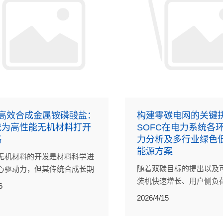
钟高效合成金属铵磷酸盐：
构建零碳电网的关键
流为高性能无机材料打开
SOFC在电力系统各
路
力分析及多行业绿色
能源方案
无机材料的开发是材料科学进
随着双碳目标的提出以及
心驱动力，但其传统合成长期
装机快速增长、用户侧负
低效的间歇式批次生产。
6
变化，电网面临诸多问题
ntific Reports》发表的一项研
2026/4/15
SOFC模块化发电和高温
这类材料的制备带来了突破性
电解水制氢（SOEC）储
研究团队设计了一套简洁高效