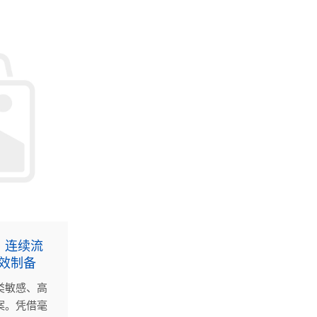
机遇。
：连续流
高效制备
类敏感、高
案。凭借毫