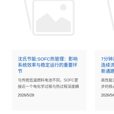
沈氏节能:SOFC热管理：影响
7分
系统效率与稳定运行的重要环
连续
节
新通
与传统低温燃料电池不同，SOFC更
高性能
接近一个电化学过程与热过程深度耦
步的核
合的高温能量转换系统。热管理水平
受限于
2026/5/28
2026/5/
直接决定着系统整体性能。
《Scie
究，为
改进。