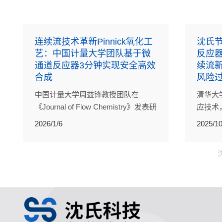
连续流技术革新Pinnick氧化工
沈氏节
艺：中国计量大学团队基于微
反应
通道反应器3分钟实现安全高效
续流
合成
风险
中国计量大学周益锋教授团队在
清华大
《Journal of Flow Chemistry》发表研
应技术
究，采用沈氏节能微通道反应器
放大的
2026/1/6
2025/10
（HZSS WRC00820），首次在
工反应
120℃、4 MPa条件下实现了Pinnick
方案。
氧化的连续流工艺。