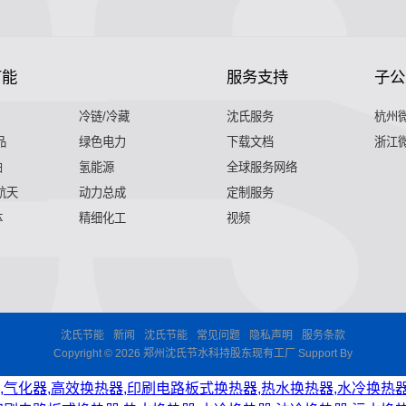
节能
服务支持
子公
冷链/冷藏
沈氏服务
杭州
品
绿色电力
下载文档
浙江
舶
氢能源
全球服务网络
 航天
动力总成
定制服务
体
精细化工
视频
沈氏节能
新闻
沈氏节能
常见问题
隐私声明
服务条款
Copyright © 2026 郑州沈氏节水科持股东现有工厂 Support By
,气化器,高效换热器,印刷电路板式换热器,热水换热器,水冷换热器