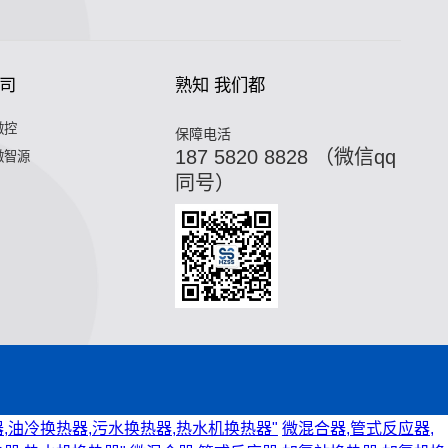
司
熟知 我们都
微控
保障电活
187 5820 8828 （微信qq
微智源
同号）
,油冷换热器,污水换热器,热水机换热器"
微混合器,管式反应器,