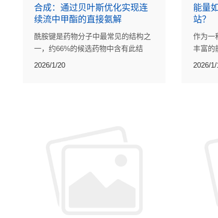
合成：通过贝叶斯优化实现连
能量
续流中甲酯的直接氨解
站？
酰胺键是药物分子中最常见的结构之
作为一
一，约66%的候选药物中含有此结
丰富的
构。传统合成方法往往依赖昂贵的缩
环境价
2026/1/20
2026/1/
合试剂，原子经济性较差，后处理步
集群发
骤复杂，且产生大量化学废弃物。
争力具