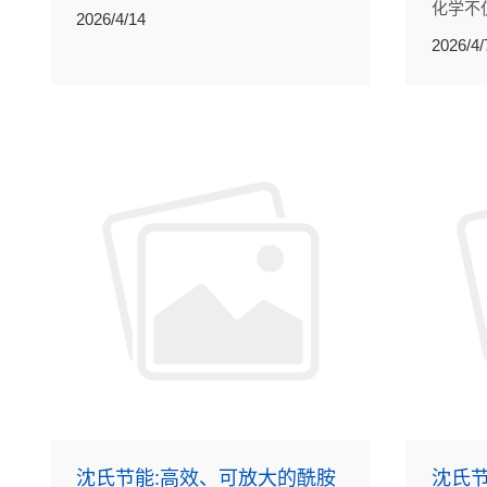
化学不
直接将燃料的化学能高效、低碳、环
2026/4/14
性，还
保地转化成电能的发电装置。
2026/4/
合成。
传统工
能。
沈氏节能:高效、可放大的酰胺
沈氏节