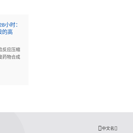
28小时：
胺的高
险反应压缩
度药物合成
实现卢非酰
中文名