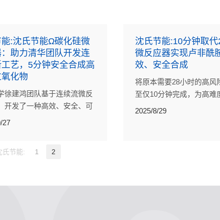
能:沈氏节能Ω碳化硅微
沈氏节能:10分钟取代
器：助力清华团队开发连
微反应器实现卢非酰
新工艺，5分钟安全合成高
效、安全合成
过氧化物
将原本需要28小时的高风
学徐建鸿团队基于连续流微反
至仅10分钟完成，为高难
，开发了一种高效、安全、可
提供全新思路，微反应器
2025/8/29
TBPPB合成新方法，为高危化
胺的高效、安全合成
/27
提供了更具本质安全性的工艺
沈氏节能:
1
2