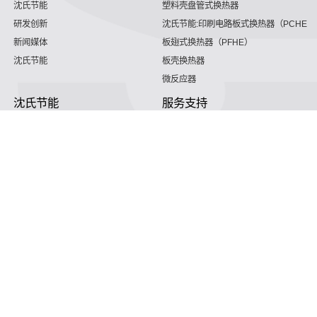
沈氏节能
塑料壳盘管式换热器
研发创新
沈氏节能:印刷电路板式换热器（PCHE）
新闻媒体
板翅式换热器（PFHE）
沈氏节能
板壳换热器
微反应器
沈氏节能
服务支持
HVAC
沈氏服务
冷链/冷藏
下载文档
家电/食品
全球服务网络
绿色电力
定制服务
海工船舶
视频
氢能源
子公司
航空 & 航天
杭州微控
动力总成
浙江微智源
工业气体
精细化工