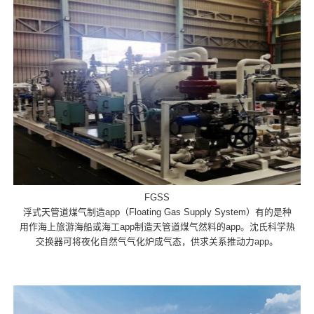
FGSS
浮式天管道煤气制造app（Floating Gas Supply System）有的是种
用作海上旅游海船或海工app制造天管道煤气然料的app。沈氏科学热
交换器可将夜化自然气气化炉成气态，供求关系推动力app。