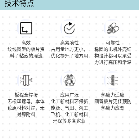
技术特点
高效
高紧凑性
可靠性
纹线图型的板片资
占用量地方更小，
稳固的电机外壳结
料了粘液的湍流
优化提升了地方用
构设计都可以承受
力进行高压和常温
板程全焊接
应用广泛
热应力适应
无橡塑螺母，本体
化工新材料环保新
圆管板片更佳预防
论原材料对焊，无
能源、气田、海工
热应力应变
对焊附料
飞机、化工新材料
环保等多各家业