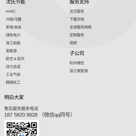
沈氏节能
服务支持
HVAC
沈氏服务
冷链/冷藏
下载文档
家电/食品
全球服务网络
绿色电力
定制服务
海工船舶
视频
氢能源
子公司
航空 & 航天
杭州微控
动力总成
浙江微智源
工业气体
精细化工
明白大家
售后服务服务电话
187 5820 8828 （微信qq同号）