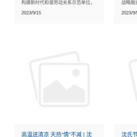
构建新时代和谐劳动关系示范单位，
战略融
沈氏节能注重企业的持续发展，更注
基金积
2023/9/15
2023/9/
重员工的全面成长。
高温送清凉 天热“情”不减 | 沈
沈氏节