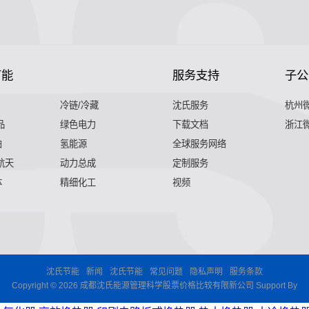
节能
服务支持
子公
冷链/冷藏
沈氏服务
杭州
品
绿色电力
下载文档
浙江
舶
氢能源
全球服务网络
 航天
动力总成
定制服务
体
精细化工
视频
沈氏节能
新闻
沈氏节能
常见问题
隐私声明
服务条款
Copyright © 2026 成都沈氏能源管理科学股票价格比较有限新公司 Support By