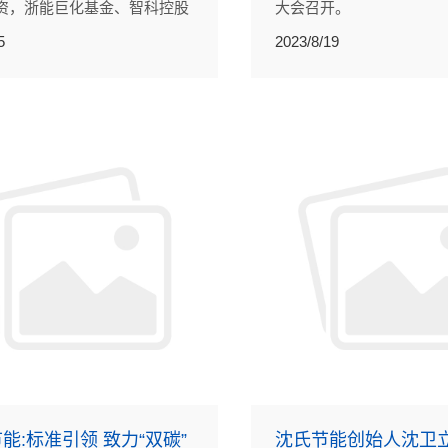
资，浙能巨化基金、智科控股
大会召开。
极跟投。
5
2023/8/19
能:标准引领 致力“双碳”
沈氏节能创始人沈卫