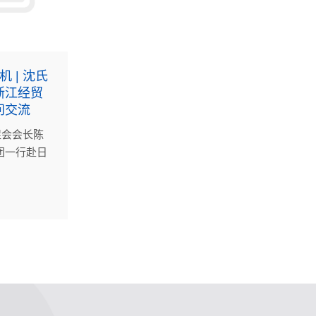
 | 沈氏
浙江经贸
问交流
促会会长陈
团一行赴日
份有限公司
加。