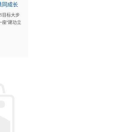
共同成长
市目标大步
座“建功立