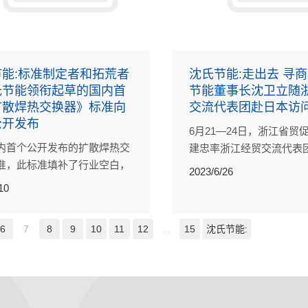
能:标准制定者和拓荒者
沈氏节能:走出去 寻商机
氏节能领衔起草的国内首
节能董事长沈卫立随
扩散焊热交换器》标准向
交流代表团赴日本访
公开发布
6月21—24日，浙江省贸
内首个公开发布的扩散焊热交
建忠率浙江经贸交流代表
准，此标准填补了行业空白，
本访问交流，沈氏节能股
2023/6/26
发展具有里程碑式的意义，对
董事长沈卫立等40余人参
10
源改革和国家发展具有深远影
6
7
8
9
10
11
12
...
15
沈氏节能: