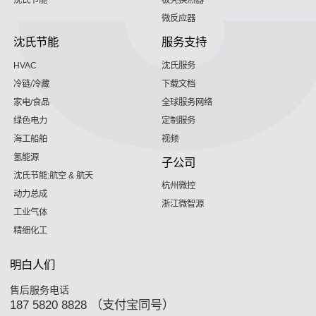
沈氏节能
板壳换热器
微反应器
沈氏节能
服务支持
HVAC
沈氏服务
冷链/冷藏
下载文档
家电/食品
全球服务网络
绿色电力
定制服务
海工船舶
视频
氢能源
子公司
沈氏节能:航空 & 航天
杭州微控
动力总成
浙江微智源
工业气体
精细化工
明白人们
售后服务电话
187 5820 8828 （支付宝同号）